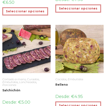
€
6.50
Seleccionar opciones
Seleccionar opciones
Cortado a mano
,
Curados
,
Cocidos
,
Embutidos
Embutidos
,
Loncheados
,
Relleno
Porciones
Salchichón
Desde:
€
4.95
Desde:
€
5.00
Seleccionar opciones