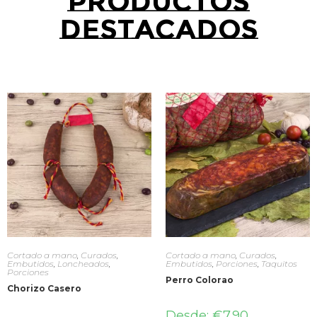
Productos
Destacados
Cortado a mano
,
Curados
,
Cortado a mano
,
Curados
,
Embutidos
,
Loncheados
,
Embutidos
,
Porciones
,
Taquitos
Porciones
Perro Colorao
Chorizo Casero
Desde:
€
7.90