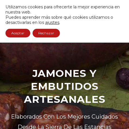
Envío GRATIS a partir de 50€
Utilizamos cookies para ofrecerte la mejor experiencia en
950 122 845
nuestra web.
Puedes aprender más sobre qué cookies utilizamos o
0
desactivarlas en los
ajustes
.
Aceptar
Rechazar
JAMONES Y
EMBUTIDOS
ARTESANALES
Elaborados Con Los Mejores Cuidados
Desde La Sierra De Las Estancias