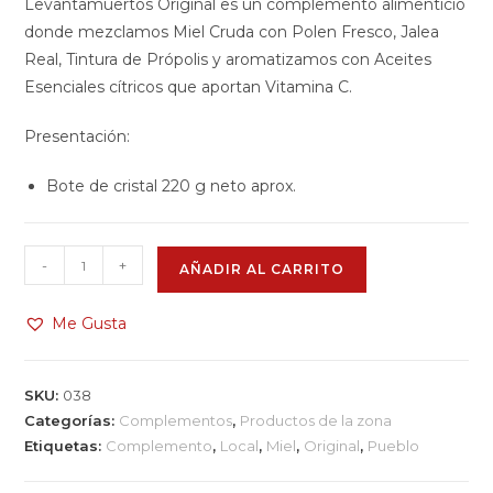
Levantamuertos Original es un complemento alimenticio
donde mezclamos Miel Cruda con Polen Fresco, Jalea
Real, Tintura de Própolis y aromatizamos con Aceites
Esenciales cítricos que aportan Vitamina C.
Presentación:
Bote de cristal 220 g neto aprox.
-
+
AÑADIR AL CARRITO
Me Gusta
SKU:
038
Categorías:
Complementos
,
Productos de la zona
Etiquetas:
Complemento
,
Local
,
Miel
,
Original
,
Pueblo