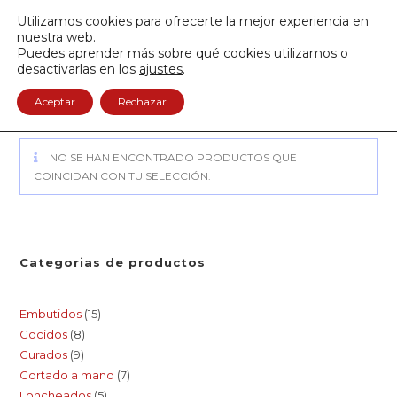
Envío GRATIS a partir de 50€
Utilizamos cookies para ofrecerte la mejor experiencia en
950 122 845
nuestra web.
Puedes aprender más sobre qué cookies utilizamos o
0
desactivarlas en los
ajustes
.
Aceptar
Rechazar
NO SE HAN ENCONTRADO PRODUCTOS QUE
COINCIDAN CON TU SELECCIÓN.
Categorias de productos
Embutidos
15
Cocidos
8
Curados
9
Cortado a mano
7
Loncheados
5