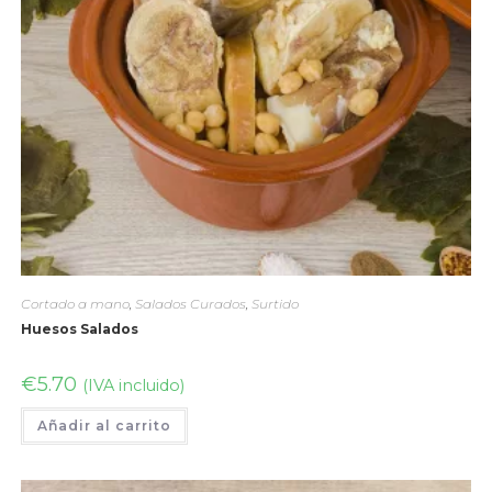
Cortado a mano
,
Salados Curados
,
Surtido
Huesos Salados
€
5.70
(IVA incluido)
Añadir al carrito