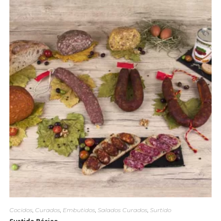
Cocidos
,
Curados
,
Embutidos
,
Salados Curados
,
Surtido