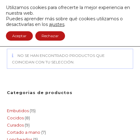
Envío GRATIS a partir de 50€
Utilizamos cookies para ofrecerte la mejor experiencia en
950 122 845
nuestra web.
Puedes aprender más sobre qué cookies utilizamos o
0
desactivarlas en los
ajustes
.
Aceptar
Rechazar
NO SE HAN ENCONTRADO PRODUCTOS QUE
COINCIDAN CON TU SELECCIÓN.
Categorias de productos
Embutidos
15
Cocidos
8
Curados
9
Cortado a mano
7
Loncheados
5