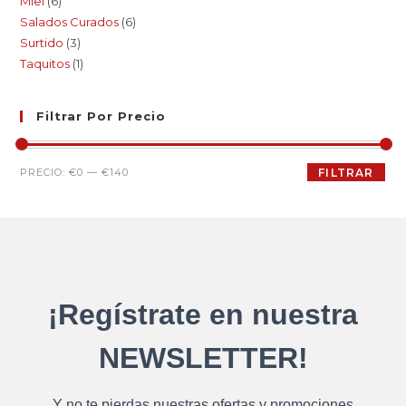
Miel
6
Salados Curados
6
Surtido
3
Taquitos
1
Filtrar Por Precio
PRECIO:
€0
—
€140
FILTRAR
¡Regístrate en nuestra
NEWSLETTER!
Y no te pierdas nuestras ofertas y promociones