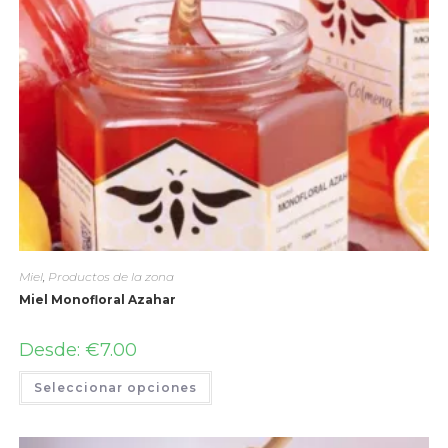
Miel
,
Productos de la zona
Miel Monofloral Azahar
Desde:
€
7.00
Seleccionar opciones