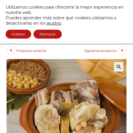
Envío GRATIS a partir de 50€
Utilizamos cookies para ofrecerte la mejor experiencia en
950 122 845
nuestra web.
Puedes aprender más sobre qué cookies utilizamos o
0
desactivarlas en los
ajustes
.
Aceptar
Rechazar
Producto anterior
Siguiente producto
🔍