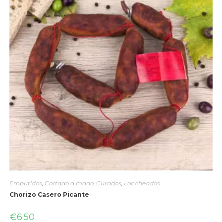
Embutidos
,
Cortado a mano
,
Curados
,
Loncheados
Chorizo Casero Picante
€
6.50