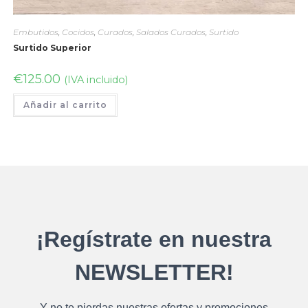
Embutidos
,
Cocidos
,
Curados
,
Salados Curados
,
Surtido
Surtido Superior
€
125.00
(IVA incluido)
Añadir al carrito
¡Regístrate en nuestra
NEWSLETTER!
Y no te pierdas nuestras ofertas y promociones