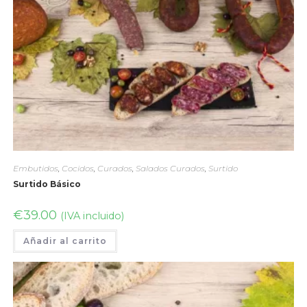
Embutidos
,
Cocidos
,
Curados
,
Salados Curados
,
Surtido
Surtido Básico
€
39.00
(IVA incluido)
Añadir al carrito