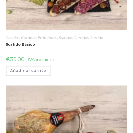
Cocidos
,
Curados
,
Embutidos
,
Salados Curados
,
Surtido
Surtido Básico
€
39.00
(IVA incluido)
Añadir al carrito