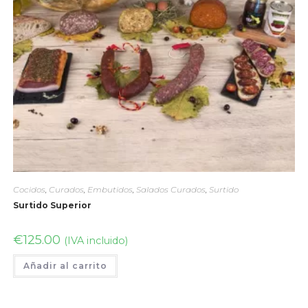
Cocidos
,
Curados
,
Embutidos
,
Salados Curados
,
Surtido
Surtido Superior
€
125.00
(IVA incluido)
Añadir al carrito