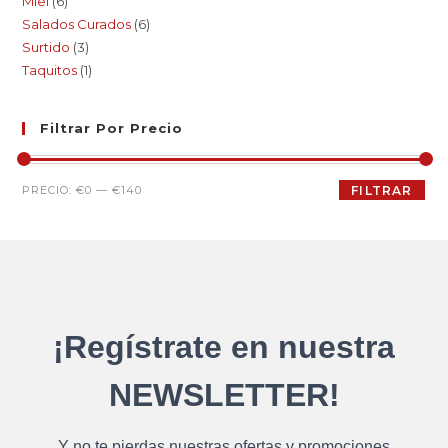
Miel
6
Salados Curados
6
Surtido
3
Taquitos
1
Filtrar Por Precio
PRECIO:
€0
—
€140
FILTRAR
¡Regístrate en nuestra
NEWSLETTER!
Y no te pierdas nuestras ofertas y promociones