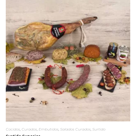
Cocidos
,
Curados
,
Embutidos
,
Salados Curados
,
Surtido