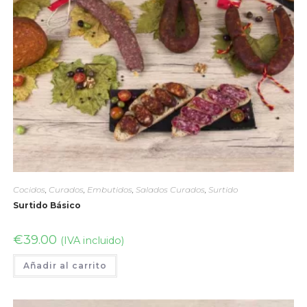
Cocidos
,
Curados
,
Embutidos
,
Salados Curados
,
Surtido
Surtido Básico
€
39.00
(IVA incluido)
Añadir al carrito