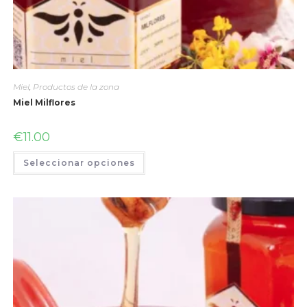
Miel
,
Productos de la zona
Miel Milflores
€
11.00
Seleccionar opciones