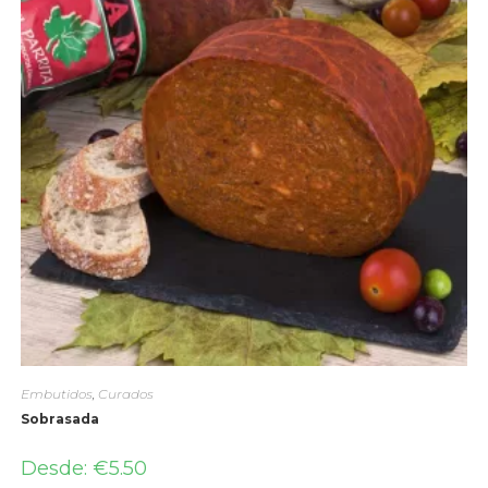
Embutidos
,
Curados
Sobrasada
Desde:
€
5.50